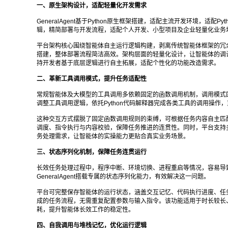
一、原生架构设计，适配轻量化开发需求
GeneralAgent基于Python原生框架搭建，适配主流开发环境，
辑，精简部署与开发流程，适配个人开发、小型项目及企业轻量化业务
平台架构核心围绕智能体自主运行逻辑构建，剥离传统智能体框架的冗
搭建，整体部署流程简洁高效。架构层面的轻量化设计，让智能体的调
持开发者基于底层逻辑进行自主拓展，适配个性化的功能改造需求。
二、革新工具调用模式，提升任务适配性
常规智能体及大模型的工具调用多依赖固定的函数调用机制，调用模式固化
调整工具调用逻辑，依托Python代码解释器完成各类工具的调用操作
这种交互方式摆脱了固定函数调用规则的束缚，可根据任务内容自主匹
调度、指令执行与内容校验，保障任务推进的连贯性。同时，平台支持
务处理需求，让智能体的实操能力更贴合真实业务场景。
三、状态序列化机制，保障任务连贯运行
长效任务处理过程中，程序中断、环境切换、进程重启等情况，容易导
GeneralAgent搭载专属的状态序列化能力，有效解决这一问题。
平台可完整保存智能体的运行状态，涵盖交互记忆、代码执行进度、任
成的任务流程，无需重复配置参数与输入指令。该功能适用于时长较长
耗，提升智能体长效工作的稳定性。
四、自我调用与堆栈记忆，优化运行逻辑