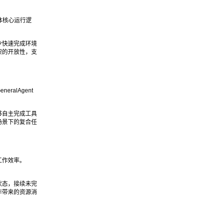
能体核心运行逻
令快速完成环境
架的开放性，支
alAgent
够自主完成工具
场景下的复合任
工作效率。
状态，接续未完
作带来的资源消