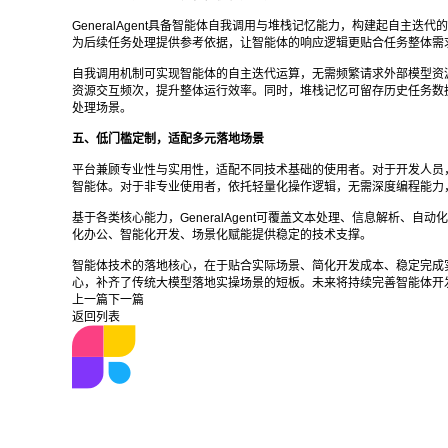
GeneralAgent具备智能体自我调用与堆栈记忆能力，构建起自
为后续任务处理提供参考依据，让智能体的响应逻辑更贴合任务整体需
自我调用机制可实现智能体的自主迭代运算，无需频繁请求外部模型资
资源交互频次，提升整体运行效率。同时，堆栈记忆可留存历史任务数
处理场景。
五、低门槛定制，适配多元落地场景
平台兼顾专业性与实用性，适配不同技术基础的使用者。对于开发人员
智能体。对于非专业使用者，依托轻量化操作逻辑，无需深度编程能力
基于各类核心能力，GeneralAgent可覆盖文本处理、信息解析
化办公、智能化开发、场景化赋能提供稳定的技术支撑。
智能体技术的落地核心，在于贴合实际场景、简化开发成本、稳定完成实操
心，补齐了传统大模型落地实操场景的短板。未来将持续完善智能体开
上一篇
下一篇
返回列表