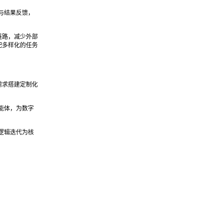
辑与结果反馈，
链路，减少外部
配多样化的任务
需求搭建定制化
智能体，为数字
的逻辑迭代为核