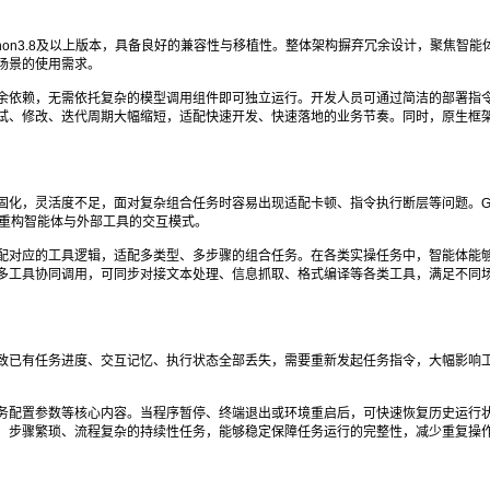
适配Python3.8及以上版本，具备良好的兼容性与移植性。整体架构摒弃冗余设计，聚焦智
场景的使用需求。
余依赖，无需依托复杂的模型调用组件即可独立运行。开发人员可通过简洁的部署指
试、修改、迭代周期大幅缩短，适配快速开发、快速落地的业务节奏。同时，原生框
，灵活度不足，面对复杂组合任务时容易出现适配卡顿、指令执行断层等问题。Gener
，重构智能体与外部工具的交互模式。
配对应的工具逻辑，适配多类型、多步骤的组合任务。在各类实操任务中，智能体能
多工具协同调用，可同步对接文本处理、信息抓取、格式编译等各类工具，满足不同
致已有任务进度、交互记忆、执行状态全部丢失，需要重新发起任务指令，大幅影响
务配置参数等核心内容。当程序暂停、终端退出或环境重启后，可快速恢复历史运行
、步骤繁琐、流程复杂的持续性任务，能够稳定保障任务运行的完整性，减少重复操