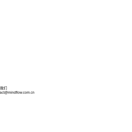
我们
tact@mindflow.com.cn