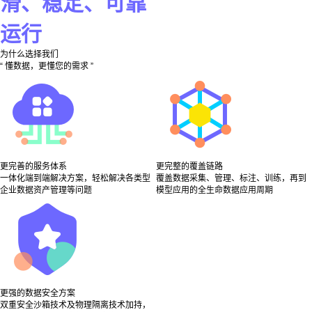
滑、稳定、可靠
运行
为什么选择我们
“ 懂数据，更懂您的需求 ”
更完善的服务体系
更完整的覆盖链路
一体化端到端解决方案，轻松解决各类型
覆盖数据采集、管理、标注、训练，再到
企业数据资产管理等问题
模型应用的全生命数据应用周期
更强的数据安全方案
双重安全沙箱技术及物理隔离技术加持，